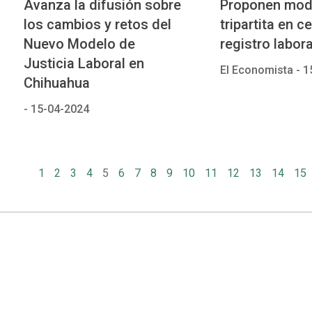
Avanza la difusión sobre
Proponen mod
los cambios y retos del
tripartita en c
Nuevo Modelo de
registro labora
Justicia Laboral en
El Economista -
1
Chihuahua
-
15-04-2024
1
2
3
4
5
6
7
8
9
10
11
12
13
14
15