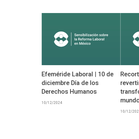
Efeméride Laboral | 10 de
Recort
diciembre Día de los
revert
Derechos Humanos
transf
mundo 
10/12/2024
10/12/202