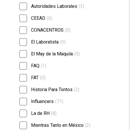
Autoridades Laborales
(3)
CEEAD
(6)
CONACENTROS
(0)
El Laboralista
(0)
El May de la Maquila
(0)
FAQ
(1)
FAT
(0)
Historia Para Tontos
(2)
Influencers
(71)
La de RH
(8)
Mientras Tanto en México
(2)