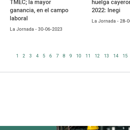
TMEC; la mayor
huelga cayero
ganancia, en el campo
2022: Inegi
laboral
La Jornada -
28-0
La Jornada -
30-06-2023
1
2
3
4
5
6
7
8
9
10
11
12
13
14
15