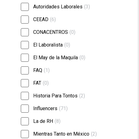
Autoridades Laborales
(3)
CEEAD
(6)
CONACENTROS
(0)
El Laboralista
(0)
El May de la Maquila
(0)
FAQ
(1)
FAT
(0)
Historia Para Tontos
(2)
Influencers
(71)
La de RH
(8)
Mientras Tanto en México
(2)