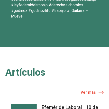
#leyfederaldeltrabajo #derechoslaborales
#godinez #godinezlife #trabajo ♬ Guitarra –
Mueve
Artículos
Ver más
Efeméride Laboral | 10 de