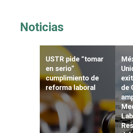
Noticias
USTR pide “tomar
Méx
en serio”
Uni
cumplimiento de
exi
reforma laboral
de 
amp
Me
Lab
Res