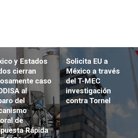
ico y Estados
Solicita EU a
dos cierran
México a través
tosamente caso
del T-MEC
ODISA al
investigación
aro del
contra Tornel
canismo
oral de
puesta Rápida