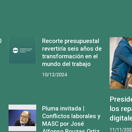
0
Recorte presupuestal
revertiría seis años de
transformación en el
mundo del trabajo
10/12/2024
Presid
los re
Pluma invitada |
Conflictos laborales y
digital
MASC por José
11/11/202
Alfonso Bouzas Ortiz