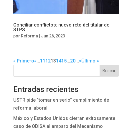
Conciliar conflictos: nuevo reto del titular de
STPS
por
Reforma
|
Jun 26, 2023
« Primero
«
...
11
12
13
14
15
...
20
...
»
Último »
Buscar
Entradas recientes
USTR pide “tomar en serio” cumplimiento de
reforma laboral
México y Estados Unidos cierran exitosamente
caso de ODISA al amparo del Mecanismo